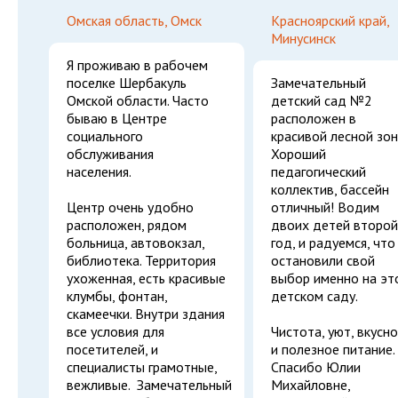
Омская область, Омск
Красноярский край,
Минусинск
Я проживаю в рабочем
поселке Шербакуль
Замечательный
Омской области. Часто
детский сад №2
бываю в Центре
расположен в
социального
красивой лесной зон
обслуживания
Хороший
населения.
педагогический
коллектив, бассейн
Центр очень удобно
отличный! Водим
расположен, рядом
двоих детей второй
больница, автовокзал,
год, и радуемся, что
библиотека. Территория
остановили свой
ухоженная, есть красивые
выбор именно на эт
клумбы, фонтан,
детском саду.
скамеечки. Внутри здания
все условия для
Чистота, уют, вкусн
посетителей, и
и полезное питание.
специалисты грамотные,
Спасибо Юлии
вежливые. Замечательный
Михайловне,