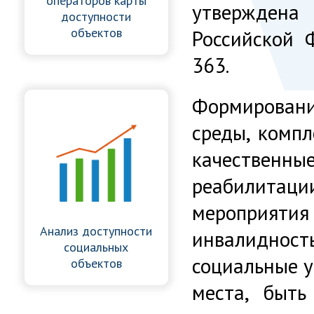
операторов карты
утверждена
доступности
объектов
Российской 
363.
Формирован
среды, компл
качестве
реабилита
мероприятия
Анализ доступности
инвалидно
социальных
социальные у
объектов
места, быт