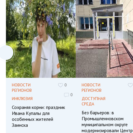
НОВОСТИ
0
НОВОСТИ
РЕГИОНОВ
РЕГИОНОВ
0
ИНКЛЮЗИЯ
ДОСТУПНАЯ
СРЕДА
Сохраняя корни: праздник
Без барьеров: в
Ивана Купалы для
Промышленновском
особенных жителей
муниципальном округе
Заинска
модернизировали Центр