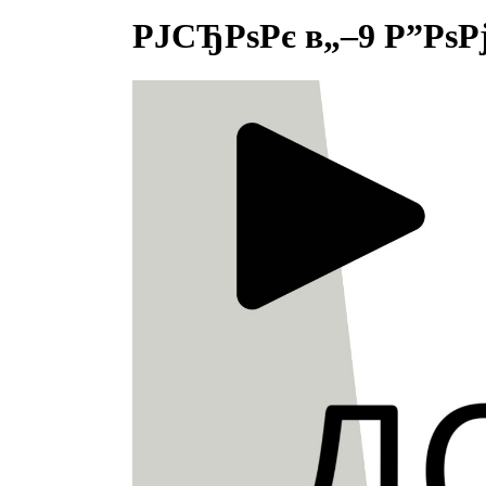
РЈСЂРѕРє в„–9 Р”РѕР