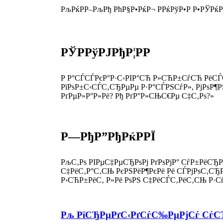
РљРќРР–РљРђ РћР§Р•РќР¬ РРќРўР•Р Р•РЎРќР
РЎРРўРЈРђР¦РР
Р Р°СЃСЃРєР°Р·С‹РІР°СЋ Р»СЋР±СѓСЋ РёСЃ
РїРѕР±С‹СЃС‚СЂРµРµ Р·Р°СЃРЅСѓР», РјРѕР¶
РґРµР»Р°Р»Рё? Рђ РґР°Р»СЊС€Рµ С‡С‚Рѕ?»
Р—РђР”РђРќРРЇ
РљС‚Рѕ РІРµС‡РµСЂРѕРј РґРѕРјР° СѓР±РёСЂР
С‡РёС‚Р°С‚СЊ РєРЅРёР¶РєРё Рё СЃРјРѕС‚СЂР
Р›СЋР±РёС‚ Р»Рё РѕРЅ С‡РёСЃС‚РёС‚СЊ Р·С
Рљ РїСЂРµРґС‹РґСѓС‰РµРјСѓ СѓС