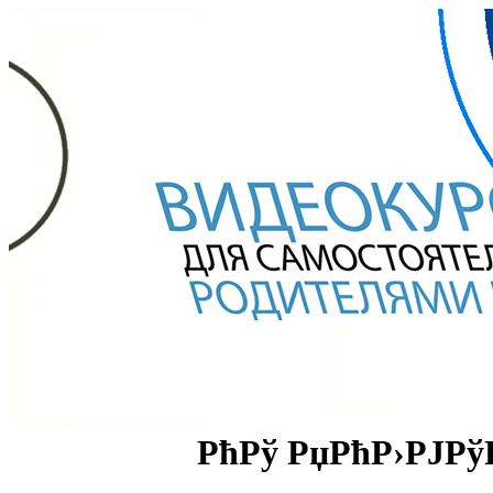
РћРў РџРћР›РЈРўР