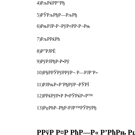
4)РљРќРР“Рђ
5)РЎРљРђР—РљРђ
6)РњРЈР›Р¬РўР¤РР›Р¬Рњ
7)РљРРќРћ
8)Р”РЈРЁ
9)РўРЈРђР›Р•Рў
10)Р§РРЎРўРРўР¬ Р—РЈР‘Р«
11)РЈРњР«Р’РђРўР¬РЎРЇ
12)РРќРўР•Р Р•РЎРќР«Р™
13)РџРћР–РђР›РЈР™РЎРўРђ
Р­РўР Р¤Р РђР—Р« Р’РђРњ 