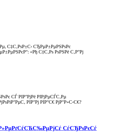
Рµ, С‡С‚РѕР±С‹ СЂРµР±РµРЅРѕРє
±РµРЅРєР°: «Рђ С‡С‚Рѕ РѕРЅРё С‚Р°Рј
ѕРє СЃ РІР°РјРё РІРјРµСЃС‚Рµ
ѕРіР°РµС‚ РІР°Рј РІР°С€ РјР°Р»С‹С€?
Р»РµРґСѓСЋС‰РµРјСѓ СѓСЂРѕРєСѓ