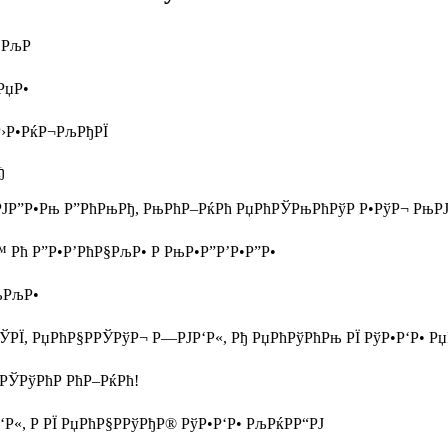
ЁРљР
РџР•
Р›Р•РќР¬РљРђРЇ
ђ
 Р‘РЈР”Р•Рњ Р”РћРњРђ, РњРћР–РќРћ РџРћРЎРњРћРўР Р•РўР¬ РњР
 Рћ Р”Р•Р’РћР§РљР• Р РњР•Р”Р’Р•Р”Р•
РњРљР•
™РЎРЇ, РџРћР§РРЎРўР¬ Р—РЈР‘Р«, Рђ РџРћРўРћРњ РЇ РўР•Р‘Р•
ћРЎРўРћР РћР–РќРћ!
Р«, Р РЇ РџРћР§РРўРђР® РўР•Р‘Р• РљРќРР“РЈ