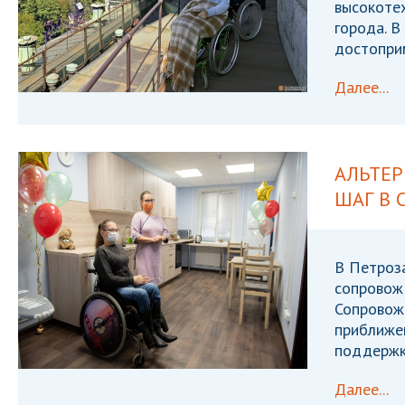
высокоте
города. 
достоприм
Далее...
АЛЬТЕ
ШАГ В
В Петроз
сопровож
Сопровож
приближен
поддержк
Далее...