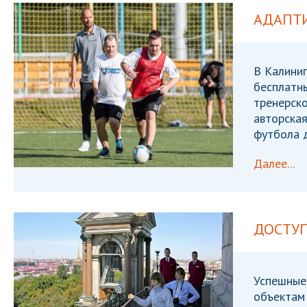
АДАПТ
В Калиниг
бесплатн
тренерск
авторска
футбола 
Далее...
ДОСТУП
Успешные 
объектам 