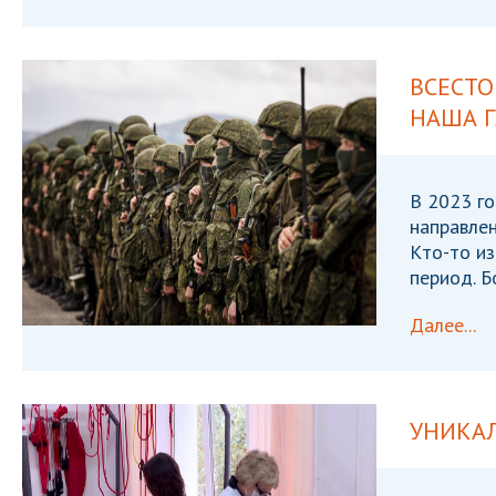
ВСЕСТ
НАША Г
В 2023 го
направлен
Кто-то из
период. Б
Далее...
УНИКА