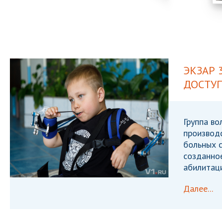
ЭКЗАР 
ДОСТУ
Группа во
производ
больных с
созданно
абилитаци
Далее...