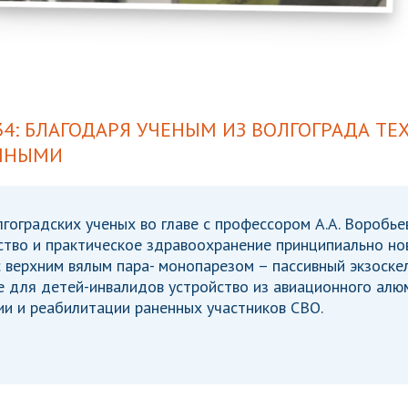
34: БЛАГОДАРЯ УЧЕНЫМ ИЗ ВОЛГОГРАДА Т
ПНЫМИ
лгоградских ученых во главе с профессором А.А. Воробь
ство и практическое здравоохранение принципиально но
 верхним вялым пара- монопарезом – пассивный экзоске
е для детей-инвалидов устройство из авиационного ал
и и реабилитации раненных участников СВО.