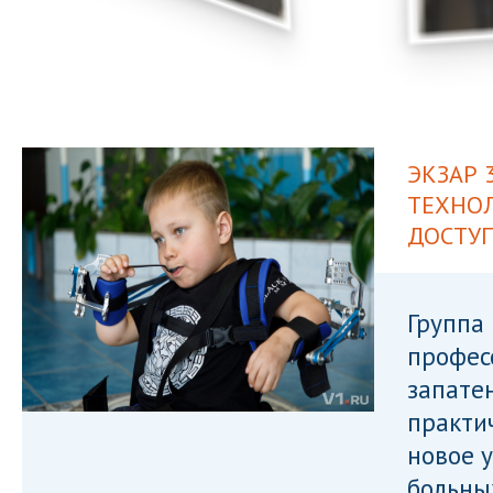
ЭКЗАР 
ТЕХНОЛ
ДОСТУ
Группа 
профес
запате
практи
новое 
больны