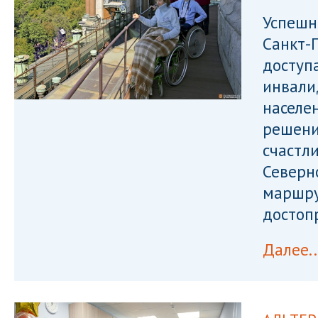
Успешн
Санкт-
доступ
инвали
населе
решени
счастл
Северн
маршру
достоп
Далее..