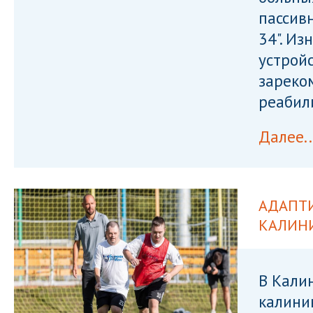
пассив
34". И
устрой
зареко
реабил
Далее..
АДАПТ
КАЛИН
В Кали
калини