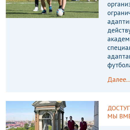
органи
ограни
адапти
действ
академ
специа
адапта
футбол
Далее..
ДОСТУП
МЫ ВМ