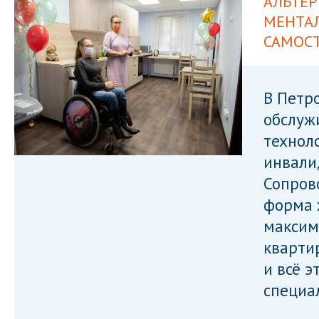
АЛЬТЕР
МЕНТА
САМОС
В Петр
обслуж
технол
инвали
Сопров
форма 
максим
кварти
и всё э
специа