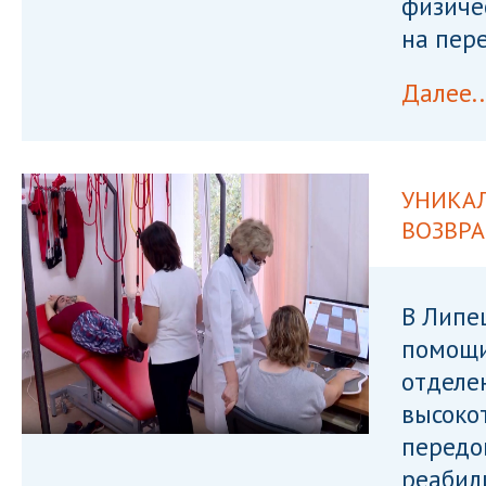
физиче
на пер
Далее..
УНИКА
ВОЗВР
В Липе
помощи
отделе
высоко
передо
реабил