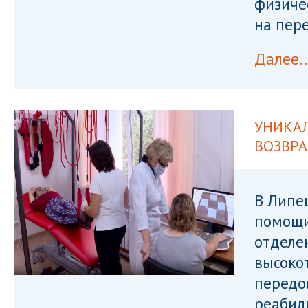
физиче
на пер
Далее..
УНИКА
ВОЗВР
В Липе
помощи
отделе
высоко
передо
реабил