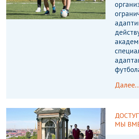
органи
ограни
адапти
действ
академ
специа
адапта
футбол
Далее..
ДОСТУП
МЫ ВМ