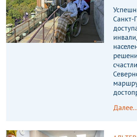
Успешн
Санкт-
доступ
инвали
населе
решени
счастл
Северн
маршру
достоп
Далее..