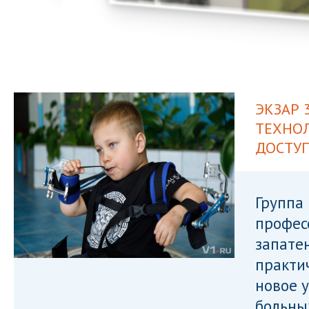
ЭКЗАР 
ТЕХНОЛ
ДОСТУ
Группа 
профес
запате
практи
новое 
больны