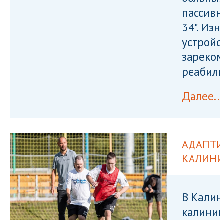
пассив
34". И
устрой
зареко
реабил
Далее..
АДАПТ
КАЛИН
В Кали
калини