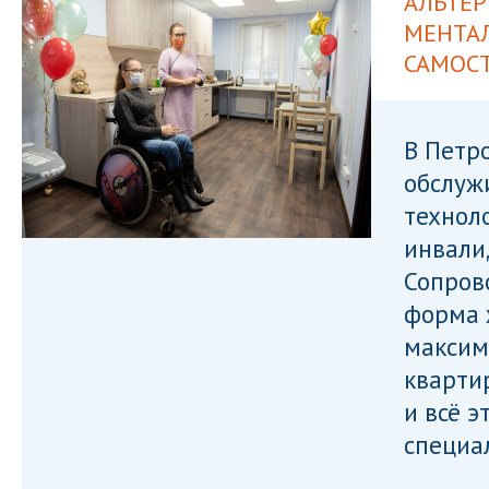
АЛЬТЕР
МЕНТА
САМОС
В Петр
обслуж
технол
инвали
Сопров
форма 
максим
кварти
и всё э
специа