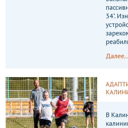
пассив
34". И
устрой
зареко
реабил
Далее..
АДАПТ
КАЛИН
В Кали
калини