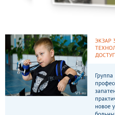
ЭКЗАР 
ТЕХНОЛ
ДОСТУ
Группа 
профес
запате
практи
новое 
больны