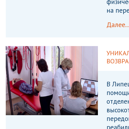
физиче
на пер
Далее..
УНИКА
ВОЗВР
В Липе
помощи
отделе
высоко
передо
реабил