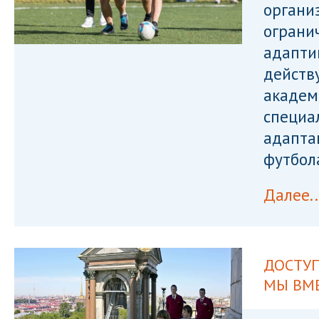
органи
ограни
адапти
действ
академ
специа
адапта
футбол
Далее..
ДОСТУП
МЫ ВМ