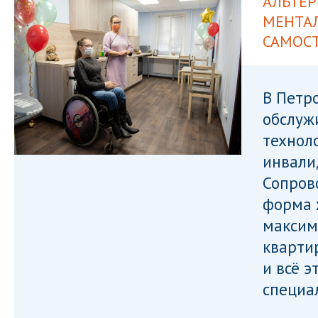
АЛЬТЕР
МЕНТА
САМОС
В Петр
обслуж
технол
инвали
Сопров
форма 
максим
кварти
и всё э
специа