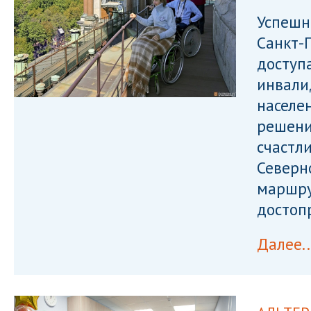
Успешн
Санкт-
доступ
инвали
населе
решени
счастл
Северн
маршру
достоп
Далее..