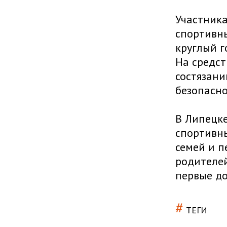
Участника
спортивны
круглый г
На средст
состязани
безопасн
В Липецке
спортивны
семей и п
родителей
первые до
#
ТЕГИ