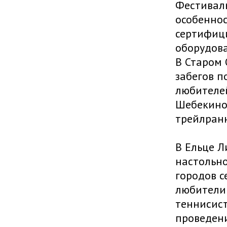
Фестиваль
особеннос
сертифиц
оборудов
В Старом 
забегов п
любителей
Шебекино.
трейлранн
В Ельце 
настольно
городов с
любители
теннисист
проведени