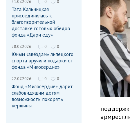
31.07.2026
0
0
Тата Кальницкая
присоединилась к
благотворительной
доставке готовых обедов
фонда «Дари еду»
28.07.2026
0
0
Юным «звёздам» липецкого
спорта вручили подарки от
фонда «Милосердие»
22.07.2026
0
0
Фонд «Милосердие» дарит
слабовидящим детям
возможность покорять
вершины
поддержк
армрестли