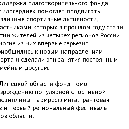
оддержка благотворительного фонда
Милосердие» помогает продвигать
азличные спортивные активности,
частниками которых в прошлом году стали
тни жителей из четырех регионов России.
огие из них впервые серьезно
риобщились к новым направлениям
порта и сделали эти занятия постоянным
емейным досугом.
 Липецкой области фонд помог
озрождению популярной спортивной
исциплины - армрестлинга. Грантовая
в и первый региональный фестиваль
ов области.