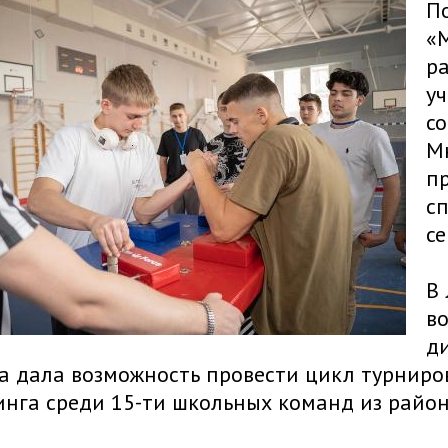
П
«
р
у
со
Мн
п
с
с
В
в
д
а дала возможность провести цикл турниро
нга среди 15-ти школьных команд из район