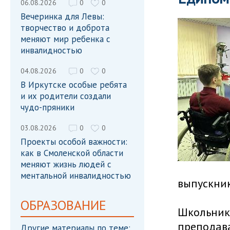
06.08.2026
0
0
Вечеринка для Левы:
творчество и доброта
меняют мир ребенка с
инвалидностью
04.08.2026
0
0
В Иркутске особые ребята
и их родители создали
чудо-пряники
03.08.2026
0
0
Проекты особой важности:
как в Смоленской области
меняют жизнь людей с
ментальной инвалидностью
выпускни
ОБРАЗОВАНИЕ
Школьник
преподава
Другие материалы по теме: