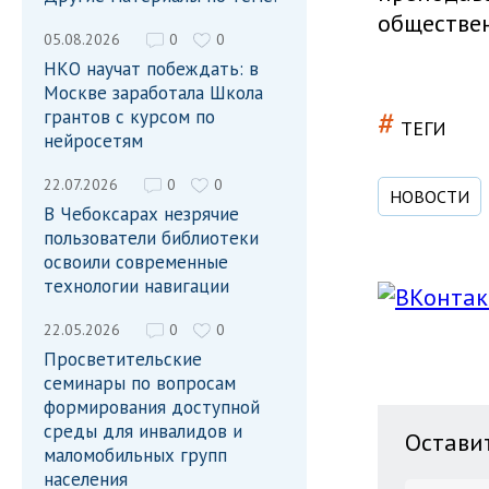
обществе
05.08.2026
0
0
НКО научат побеждать: в
Москве заработала Школа
#
грантов с курсом по
ТЕГИ
нейросетям
22.07.2026
0
0
НОВОСТИ
В Чебоксарах незрячие
пользователи библиотеки
освоили современные
технологии навигации
22.05.2026
0
0
Просветительские
семинары по вопросам
формирования доступной
среды для инвалидов и
Остави
маломобильных групп
населения