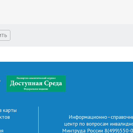
ИТЬ
д
в карты
ктов
Информационно–справочн
центр по вопросам инвалидн
ля
Минтруда России
8(499)550-