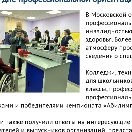
В Московской 
профессиональ
инвалидностью
здоровья. Более
атмосферу про
сведения о спе
Колледжи, техн
для школьников
классы, профес
профессиональн
ками и победителями чемпионата «Абилимп
и также получили ответы на интересующие 
телей и выпускников организаций, предста