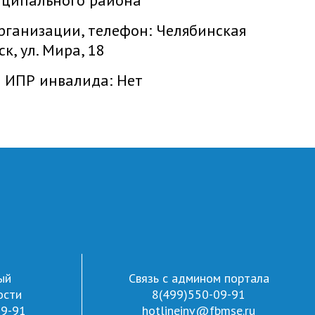
иципального района
рганизации, телефон:
Челябинская
к, ул. Мира, 18
и ИПР инвалида:
Нет
ый
Связь с админом портала
ости
8(499)550-09-91
09-91
hotlineinv@fbmse.ru