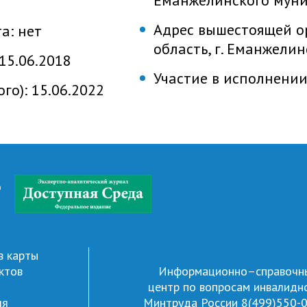
Еманжелинского мун
Адрес вышестоящей о
та:
нет
область, г. Еманжелинс
15.06.2018
Участие в исполнени
ого):
15.06.2022
д
в карты
ктов
Информационно–справочн
центр по вопросам инвалидн
ля
Минтруда России
8(499)550-