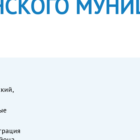
СКОГО МУНИ
кий,
ые
трация
йона