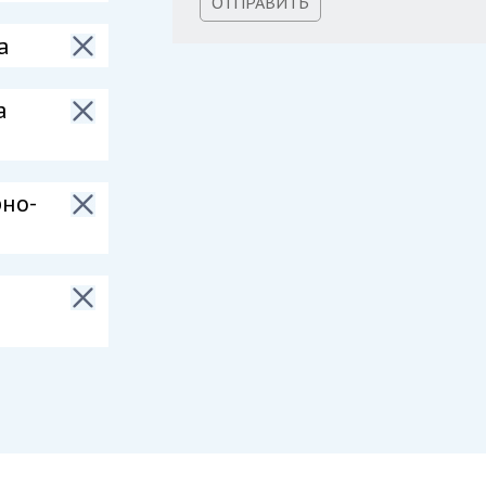
ОТПРАВИТЬ
а
а
но-