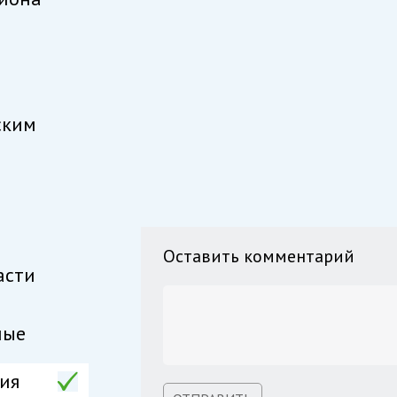
ским
Оставить комментарий
асти
мые
ия