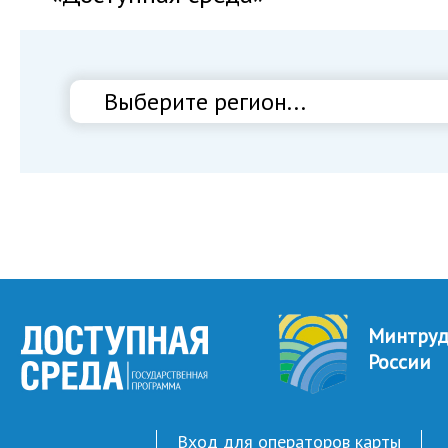
Минтру
России
Вход для операторов карты