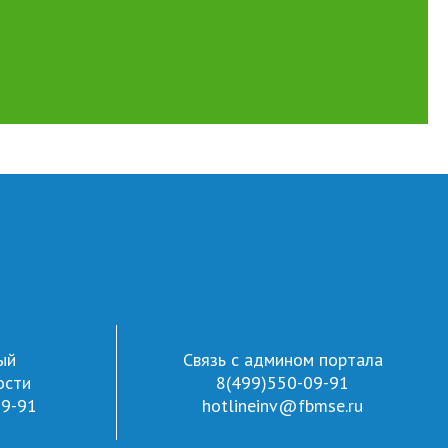
ый
Связь с админом портала
ости
8(499)550-09-91
09-91
hotlineinv@fbmse.ru