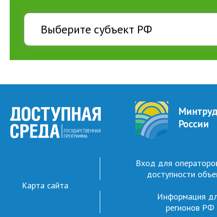
Минтру
России
Вход для операторо
доступности объе
Карта сайта
Информация д
регионов РФ