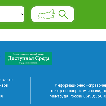
д
в карты
ктов
Информационно–справочн
центр по вопросам инвалидн
ля
Минтруда России
8(499)550-