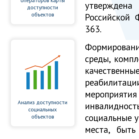
операторов карты
утверждена
доступности
объектов
Российской 
363.
Формирован
среды, компл
качестве
реабилита
мероприятия
Анализ доступности
инвалидно
социальных
социальные у
объектов
места, быт