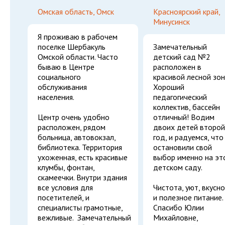
Омская область, Омск
Красноярский край,
Минусинск
Я проживаю в рабочем
поселке Шербакуль
Замечательный
Омской области. Часто
детский сад №2
бываю в Центре
расположен в
социального
красивой лесной зон
обслуживания
Хороший
населения.
педагогический
коллектив, бассейн
Центр очень удобно
отличный! Водим
расположен, рядом
двоих детей второй
больница, автовокзал,
год, и радуемся, что
библиотека. Территория
остановили свой
ухоженная, есть красивые
выбор именно на эт
клумбы, фонтан,
детском саду.
скамеечки. Внутри здания
все условия для
Чистота, уют, вкусн
посетителей, и
и полезное питание.
специалисты грамотные,
Спасибо Юлии
вежливые. Замечательный
Михайловне,