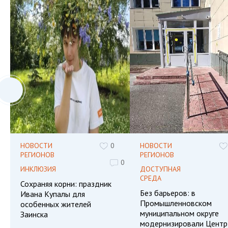
НОВОСТИ
0
НОВОСТИ
РЕГИОНОВ
РЕГИОНОВ
0
ИНКЛЮЗИЯ
ДОСТУПНАЯ
СРЕДА
Сохраняя корни: праздник
Без барьеров: в
Ивана Купалы для
Промышленновском
особенных жителей
муниципальном округе
Заинска
модернизировали Центр