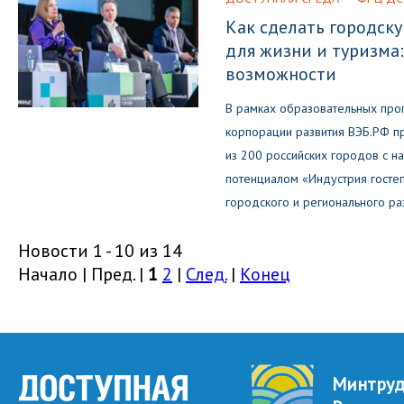
Как сделать городск
для жизни и туризма:
возможности
В рамках образовательных про
корпорации развития ВЭБ.РФ п
из 200 российских городов с н
потенциалом «Индустрия госте
городского и регионального ра
Новости 1 - 10 из 14
Начало | Пред. |
1
2
|
След.
|
Конец
Минтру