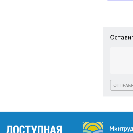
Остави
ОТПРАВ
Минтру