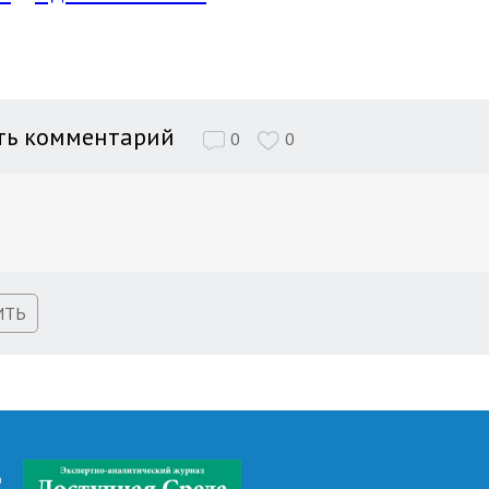
ть комментарий
0
0
ИТЬ
д