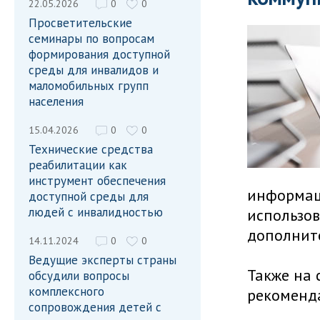
22.05.2026
0
0
Просветительские
семинары по вопросам
формирования доступной
среды для инвалидов и
маломобильных групп
населения
15.04.2026
0
0
Технические средства
реабилитации как
инструмент обеспечения
информац
доступной среды для
людей с инвалидностью
использов
дополнит
14.11.2024
0
0
Ведущие эксперты страны
Также на
обсудили вопросы
комплексного
рекоменд
сопровождения детей с