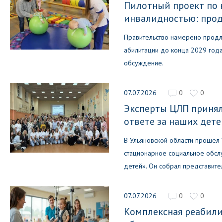
Пилотный проект по 
инвалидностью: прод
Правительство намерено продли
абилитации до конца 2029 год
обсуждение.
07.07.2026
0
0
Эксперты ЦЛП принял
ответе за наших дет
В Ульяновской области прошел
стационарное социальное обслу
детей». Он собрал представите
07.07.2026
0
0
Комплексная реабили