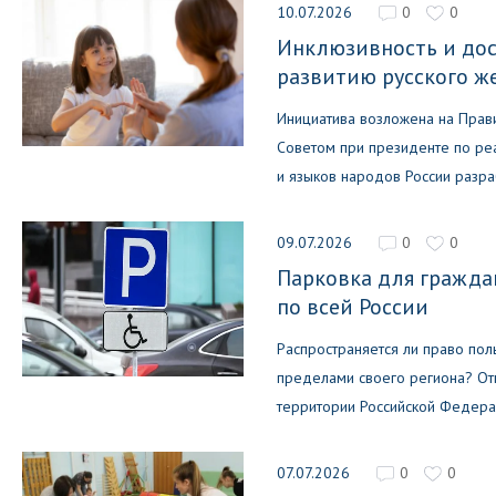
10.07.2026
0
0
Инклюзивность и дос
развитию русского ж
Инициатива возложена на Прави
Советом при президенте по ре
и языков народов России разра
09.07.2026
0
0
Парковка для гражда
по всей России
Распространяется ли право пол
пределами своего региона? Отв
территории Российской Федер
07.07.2026
0
0