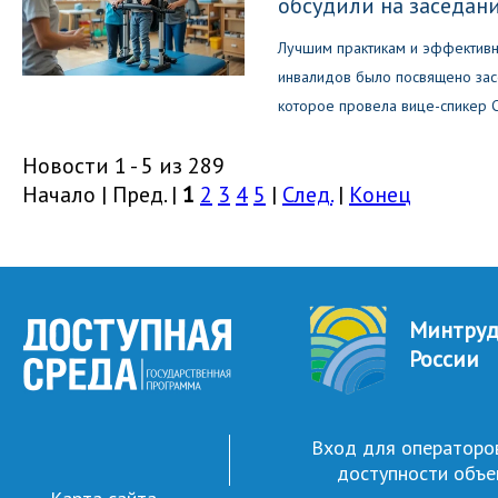
обсудили на заседан
Лучшим практикам и эффективн
инвалидов было посвящено зас
которое провела вице-спикер 
Новости 1 - 5 из 289
Начало | Пред. |
1
2
3
4
5
|
След.
|
Конец
Минтру
России
Вход для операторо
доступности объе