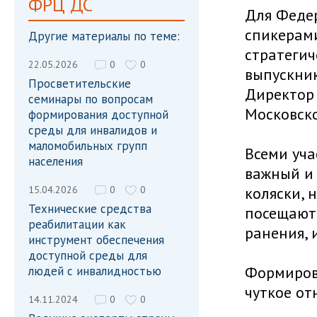
ФРЦ ДС
Для Федер
спикерами
Другие материалы по теме:
стратеги
22.05.2026
0
0
выпускник
Просветительские
Директор 
семинары по вопросам
Московск
формирования доступной
среды для инвалидов и
маломобильных групп
Всеми уч
населения
важный и 
15.04.2026
0
0
коляски, 
Технические средства
посещают 
реабилитации как
ранения, 
инструмент обеспечения
доступной среды для
Формирова
людей с инвалидностью
чуткое о
14.11.2024
0
0