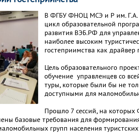
В ФГБУ ФНОЦ МСЭ и Р им. Г.А
цикл образовательной прогр
развития ВЭБ.РФ для управлен
наиболее высоким туристиче
гостеприимства как драйвер 
Цель образовательного прое
обучение управленцев со все
туры, которые были бы не то
доступными для маломобильн
Прошло 7 сессий, на которы
лены базовые требования для формирования
маломобильных групп населения туристских