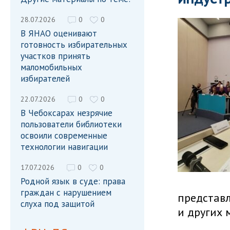
28.07.2026
0
0
В ЯНАО оценивают
готовность избирательных
участков принять
маломобильных
избирателей
22.07.2026
0
0
В Чебоксарах незрячие
пользователи библиотеки
освоили современные
технологии навигации
17.07.2026
0
0
Родной язык в суде: права
граждан с нарушением
представ
слуха под защитой
и других 