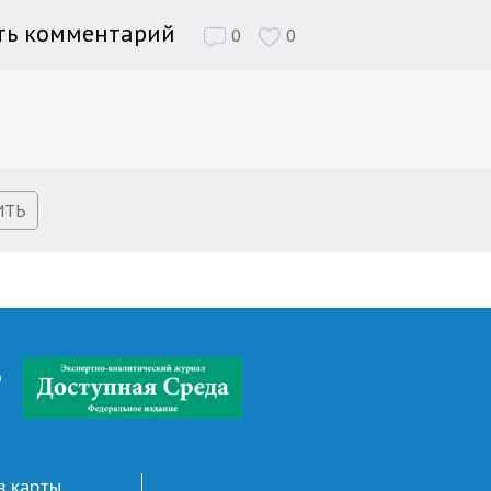
ть комментарий
0
0
ИТЬ
д
в карты