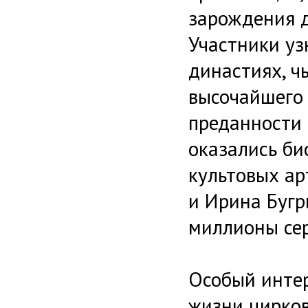
зарождения д
Участники уз
династиях, ч
высочайшего 
преданности 
оказались би
культовых ар
и Ирина Бугр
миллионы сер
Особый интер
жизни цирков