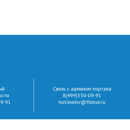
ый
Связь с админом портала
ости
8(499)550-09-91
09-91
hotlineinv@fbmse.ru