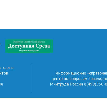
д
в карты
ктов
Информационно–справочн
центр по вопросам инвалидн
ля
Минтруда России
8(499)550-