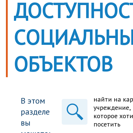
ДОСТУПНОС
CОЦИАЛЬН
ОБЪЕКТОВ
В этом
найти на ка
учреждение,
разделе
которое хот
вы
посетить