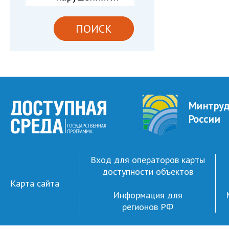
ПОИСК
Минтру
России
Вход для операторов карты
доступности объектов
Карта сайта
Информация для
регионов РФ