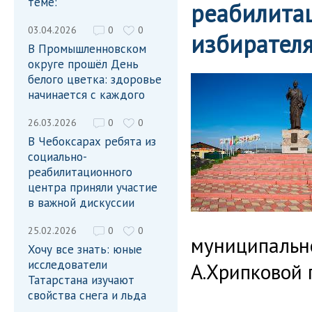
теме:
реабилитац
03.04.2026
0
0
избирател
В Промышленновском
округе прошёл День
белого цветка: здоровье
начинается с каждого
26.03.2026
0
0
В Чебоксарах ребята из
социально-
реабилитационного
центра приняли участие
в важной дискуссии
25.02.2026
0
0
муниципально
Хочу все знать: юные
исследователи
А.Хрипковой 
Татарстана изучают
свойства снега и льда