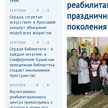
теме:
реабилита
31.07.2026
0
0
праздничн
Сердца, согретые
искусством: в Ярославле
поколения
концерт объединил
людей всех возрастов
15.07.2026
0
0
Сердце библиотеки – в
каждом читателе: в
Симферополе Крымская
молодежная библиотека
создает инклюзивное
пространство
07.07.2026
0
0
Воспитанники
реабилитационного
центра прикоснулись к
истории в музее под