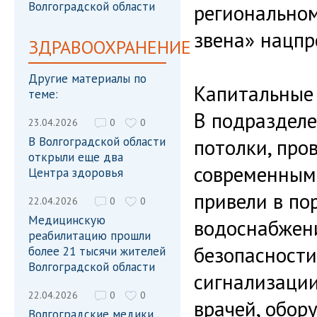
Волгоградской области
регионально
звена» нацпр
ЗДРАВООХРАНЕНИЕ
Другие материалы по
Капитальные
теме:
В подразделе
23.04.2026
0
0
В Волгоградской области
потолки, про
открыли еще два
современным
Центра здоровья
привели в по
22.04.2026
0
0
Медицинскую
водоснабжени
реабилитацию прошли
безопасности
более 21 тысячи жителей
Волгоградской области
сигнализации
22.04.2026
0
0
врачей, обор
Волгоградские медики