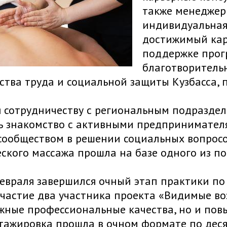
также менеджеры
индивидуальная
достижимый кар
поддержке прог
благотворительн
тва труда и социальной защиты Кузбасса, 
 сотрудничеству с региональным подраздел
ь знакомство с активными предпринимателя
ообществом в решении социальных вопросов
ского массажа прошла на базе одного из по
евраля завершился очный этап практики по
частие два участника проекта «Видимые в
жные профессиональные качества, но и пов
Стажировка прошла в очном формате по дес