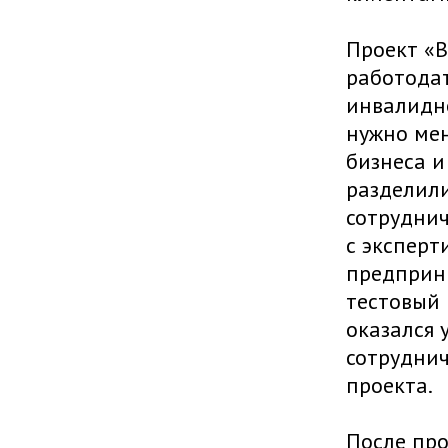
Проект «
работодат
инвалидно
нужно мен
бизнеса и
разделили
сотрудни
с эксперт
предприни
тестовый 
оказался 
сотруднич
проекта.
После про