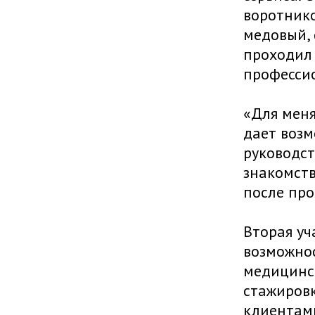
воротнико
медовый, 
проходил 
професси
«Для меня
дает возм
руководст
знакомств
после пр
Вторая у
возможнос
медицинс
стажировк
клиентам