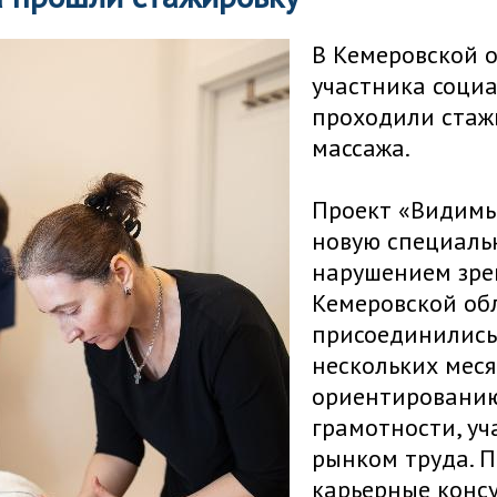
В Кемеровской о
участника соци
проходили стаж
массажа.
Проект «Видимы
новую специаль
нарушением зре
Кемеровской об
присоединились 
нескольких меся
ориентированию
грамотности, уч
рынком труда. 
карьерные консу