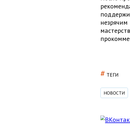
рекоменда
поддержив
незрячим 
мастерств
прокоммен
#
ТЕГИ
НОВОСТИ