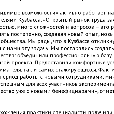
Видимые возможности» активно работает на
елями Кузбасса. «Открытый рынок труда за
стью, много сложностей и вопросов — это р
ять постепенно, создавая новый опыт, нов
 общества. Мы рады, что в Кузбассе отклик
 с нами эту задачу. Мы постарались созда
чества: объединили профессиональную базу
изой проекта. Предоставили комфортные ус
мателя, так и самих стажирующихся. Факти
период работы с новыми сотрудниками, мин
успешным для всех участников эксперимент
ество уже с новыми бенефициарами», отме
хождения практики специалисты получили н