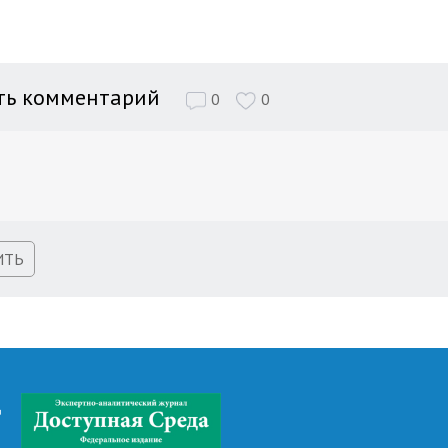
ть комментарий
0
0
ИТЬ
д