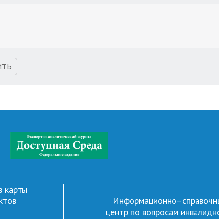
ИТЬ
д
в карты
ктов
Информационно–справочн
центр по вопросам инвалидн