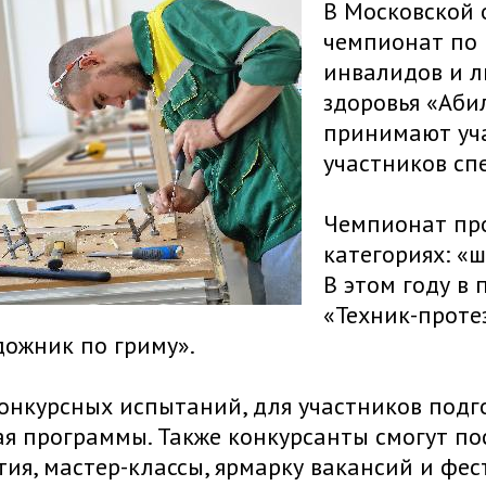
В Московской 
чемпионат по 
инвалидов и 
здоровья «Аби
принимают уча
участников сп
Чемпионат про
категориях: «
В этом году в
«Техник-проте
дожник по гриму».
нкурсных испытаний, для участников подго
ая программы. Также конкурсанты смогут п
ия, мастер-классы, ярмарку вакансий и фес