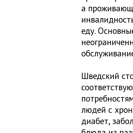
а проживающ
инвалидност
еду. Основны
неограниченн
обслуживание
Шведский ст
соответству
потребностям
людей с хро
диабет, забо
блюда из раз