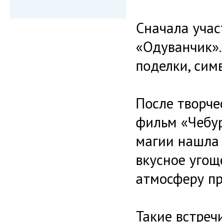
Сначала учас
«Одуванчик».
поделки, сим
После творче
фильм «Чебур
магии нашла 
вкусное угощ
атмосферу пр
Такие встреч