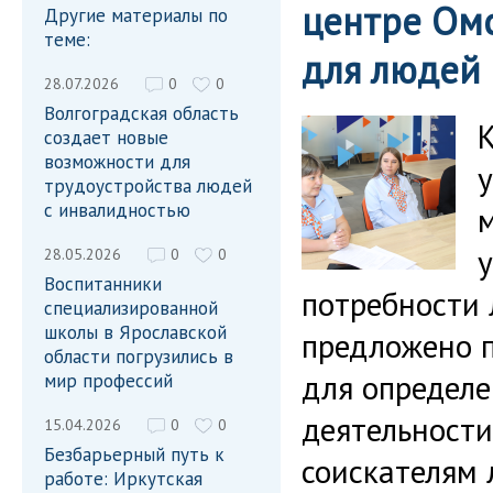
центре Ом
Другие материалы по
теме:
для людей
28.07.2026
0
0
Волгоградская область
создает новые
возможности для
у
трудоустройства людей
с инвалидностью
28.05.2026
0
0
Воспитанники
потребности 
специализированной
школы в Ярославской
предложено 
области погрузились в
для определ
мир профессий
деятельности
15.04.2026
0
0
Безбарьерный путь к
соискателям 
работе: Иркутская