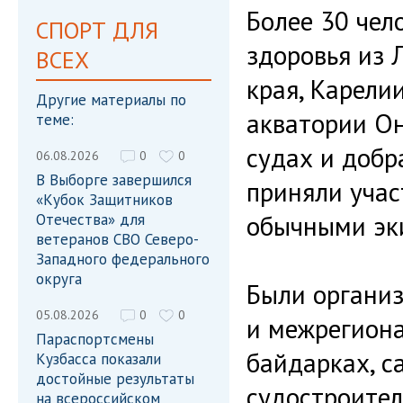
Более 30 чел
СПОРТ ДЛЯ
здоровья из 
ВСЕХ
края, Карели
Другие материалы по
акватории Он
теме:
судах и добр
06.08.2026
0
0
В Выборге завершился
приняли учас
«Кубок Защитников
обычными эк
Отечества» для
ветеранов СВО Северо-
Западного федерального
округа
Были органи
05.08.2026
0
0
и межрегиона
Параспортсмены
байдарках, с
Кузбасса показали
достойные результаты
судостроител
на всероссийском