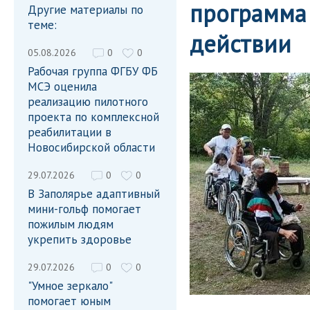
программа 
Другие материалы по
теме:
действии
05.08.2026
0
0
Рабочая группа ФГБУ ФБ
МСЭ оценила
реализацию пилотного
проекта по комплексной
реабилитации в
Новосибирской области
29.07.2026
0
0
В Заполярье адаптивный
мини-гольф помогает
пожилым людям
укрепить здоровье
29.07.2026
0
0
"Умное зеркало"
помогает юным