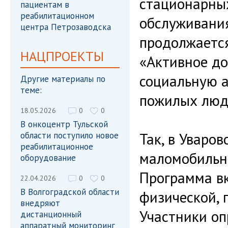
стационарны
пациентам в
реабилитационном
обслуживания
центра Петрозаводска
продолжаетс
НАЦПРОЕКТЫ
«Активное до
социальную 
Другие материалы по
теме:
пожилых люд
18.05.2026
0
0
В онкоцентр Тульской
Так, в Уваро
области поступило новое
реабилитационное
маломобильны
оборудование
Программа в
22.04.2026
0
0
В Волгоградской области
физической, 
внедряют
Участники оп
дистанционный
аппаратный мониторинг