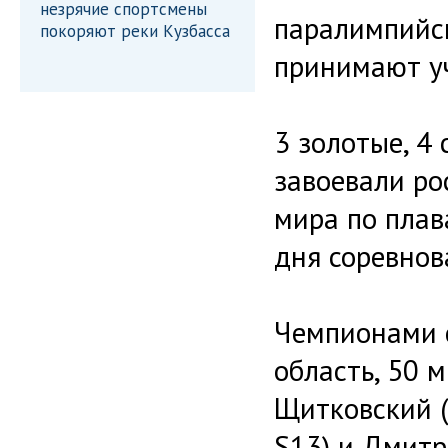
незрячие спортсмены
паралимпийск
покоряют реки Кузбасса
принимают уч
3 золотые, 4
завоевали ро
мира по плав
дня соревнов
Чемпионами с
область, 50 м
Щитковский (
S13) и Дмитр