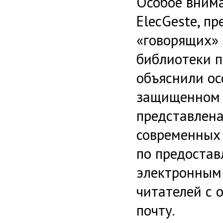
Особое вним
ElecGeste, п
«говорящих» 
библиотеки п
объяснили ос
защищенном 
представлен
современных
по предостав
электронным
читателей с 
почту.