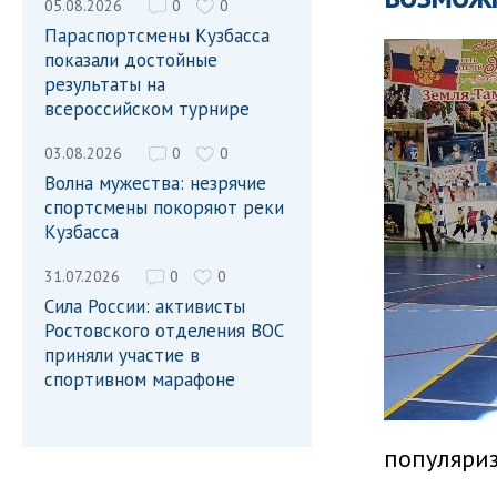
05.08.2026
0
0
Параспортсмены Кузбасса
показали достойные
результаты на
всероссийском турнире
03.08.2026
0
0
Волна мужества: незрячие
спортсмены покоряют реки
Кузбасса
31.07.2026
0
0
Сила России: активисты
Ростовского отделения ВОС
приняли участие в
спортивном марафоне
популяриз