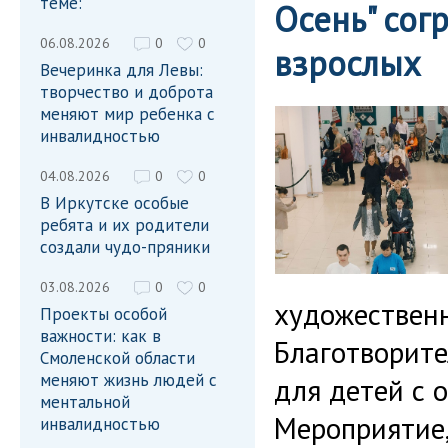
теме:
Осень" сог
06.08.2026
0
0
взрослых
Вечеринка для Левы:
творчество и доброта
меняют мир ребенка с
инвалидностью
04.08.2026
0
0
В Иркутске особые
ребята и их родители
создали чудо-пряники
03.08.2026
0
0
художествен
Проекты особой
важности: как в
Благотворит
Смоленской области
меняют жизнь людей с
для детей с 
ментальной
Мероприятие,
инвалидностью