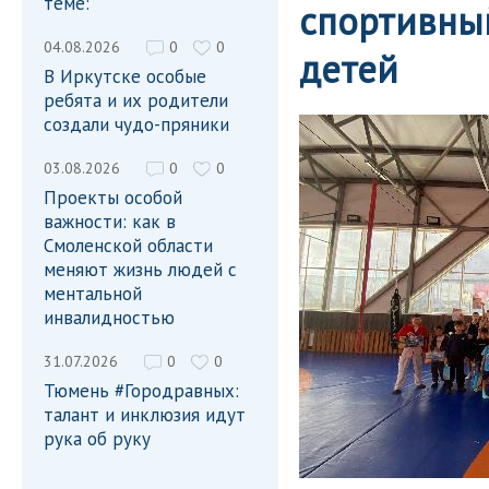
теме:
спортивны
04.08.2026
0
0
детей
В Иркутске особые
ребята и их родители
создали чудо-пряники
03.08.2026
0
0
Проекты особой
важности: как в
Смоленской области
меняют жизнь людей с
ментальной
инвалидностью
31.07.2026
0
0
Тюмень #Городравных:
талант и инклюзия идут
рука об руку