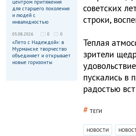
центром притяжения
советских ле
для старшего поколения
и людей с
строки, восп
инвалидностью
05.08.2026
0
0
Теплая атмос
«Лето с Надеждой»: в
Мурманске творчество
зрители щедр
объединяет и открывает
новые горизонты
удовольстви
пускались в 
радостью вст
#
ТЕГИ
НОВОСТИ
НОВОС