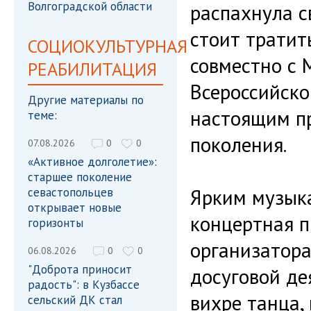
Волгоградской области
распахнула с
стоит тратит
СОЦИОКУЛЬТУРНАЯ
совместно с
РЕАБИЛИТАЦИЯ
Всероссийско
Другие материалы по
настоящим п
теме:
поколения.
07.08.2026
0
0
«Активное долголетие»:
старшее поколение
Ярким музык
севастопольцев
открывает новые
концертная п
горизонты
организатора
06.08.2026
0
0
"Доброта приносит
досуговой де
радость": в Кузбассе
вихре танца
сельский ДК стал