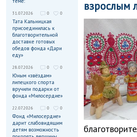
теме:
взрослым 
31.07.2026
0
0
Тата Кальницкая
присоединилась к
благотворительной
доставке готовых
обедов фонда «Дари
еду»
28.07.2026
0
0
Юным «звёздам»
липецкого спорта
вручили подарки от
фонда «Милосердие»
22.07.2026
0
0
Фонд «Милосердие»
дарит слабовидящим
благотворит
детям возможность
покорять вершины