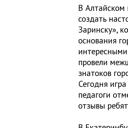
В Алтайском 
создать наст
Заринску», к
основания г
интересными 
провели меж
знатоков гор
Сегодня игра
педагоги отм
отзывы ребят
В Екатеринбу