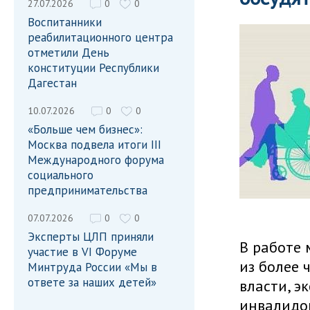
27.07.2026
0
0
Воспитанники
реабилитационного центра
отметили День
конституции Республики
Дагестан
10.07.2026
0
0
«Больше чем бизнес»:
Москва подвела итоги III
Международного форума
социального
предпринимательства
07.07.2026
0
0
Эксперты ЦЛП приняли
В работе
участие в VI Форуме
из более 
Минтруда России «Мы в
ответе за наших детей»
власти, э
инвалидов