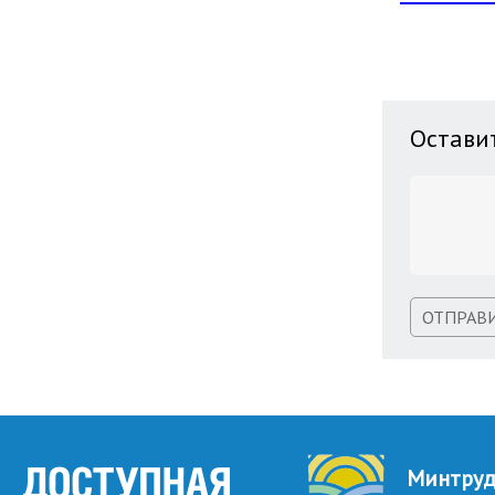
Остави
ОТПРАВ
Минтру