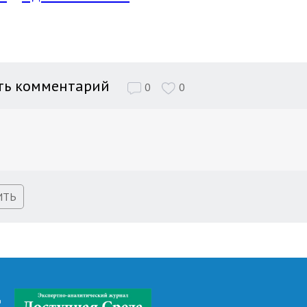
ть комментарий
0
0
ИТЬ
д