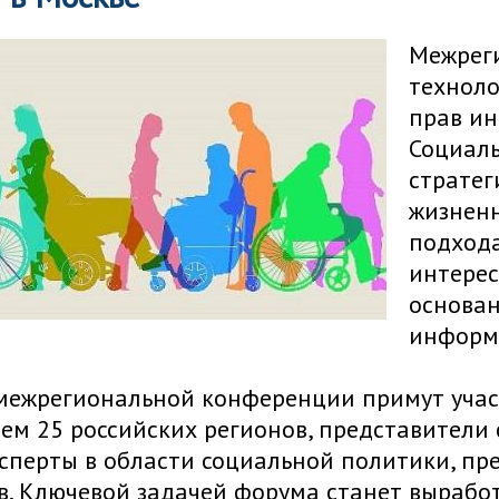
Межрег
техноло
прав ин
Социаль
стратег
жизненн
подхода
интерес
основан
информ
 межрегиональной конференции примут уча
чем 25 российских регионов, представител
ксперты в области социальной политики, п
. Ключевой задачей форума станет вырабо