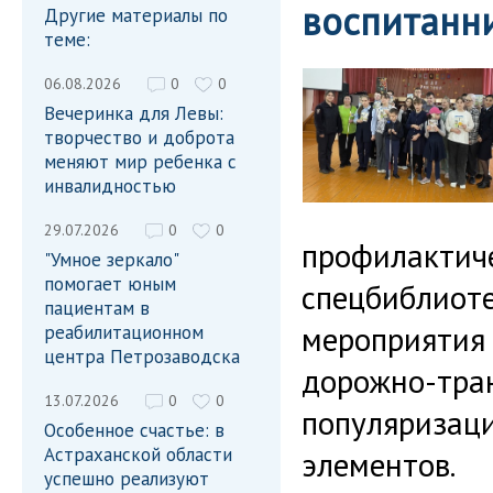
воспитанн
Другие материалы по
теме:
06.08.2026
0
0
Вечеринка для Левы:
творчество и доброта
меняют мир ребенка с
инвалидностью
29.07.2026
0
0
профилактиче
"Умное зеркало"
помогает юным
спецбиблиоте
пациентам в
мероприятия 
реабилитационном
центра Петрозаводска
дорожно-тра
13.07.2026
0
0
популяризац
Особенное счастье: в
Астраханской области
элементов.
успешно реализуют