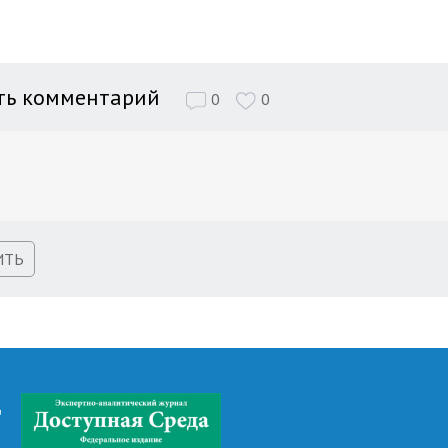
ть комментарий
0
0
ИТЬ
д