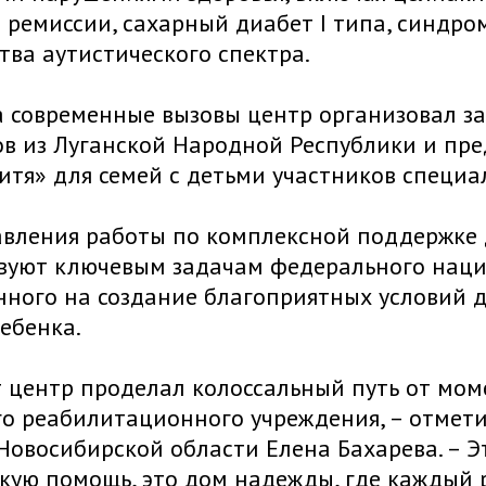
 ремиссии, сахарный диабет I типа, синдро
тва аутистического спектра.
а современные вызовы центр организовал з
в из Луганской Народной Республики и пред
итя» для семей с детьми участников специ
вления работы по комплексной поддержке 
вуют ключевым задачам федерального наци
ного на создание благоприятных условий д
ебенка.
т центр проделал колоссальный путь от мом
о реабилитационного учреждения, – отмети
Новосибирской области Елена Бахарева. – Э
ую помощь, это дом надежды, где каждый р