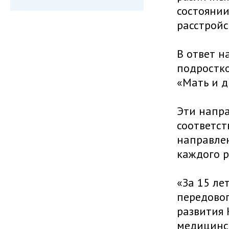
состоянии
расстройс
В ответ н
подростко
«Мать и д
Эти напра
соответст
направлен
каждого р
«За 15 ле
передовог
развития 
медицинск