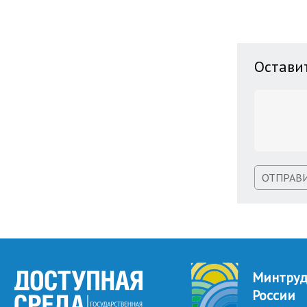
Остави
ОТПРАВ
Минтру
России