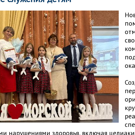
Но
пом
отм
сво
ко
под
ока
Соз
пер
ор
кру
ре
спе
ми нарушениями здоровья, включая целиаки