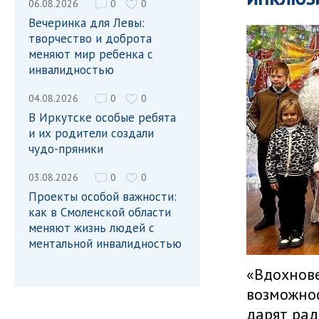
06.08.2026
0
0
Вечеринка для Левы:
творчество и доброта
меняют мир ребенка с
инвалидностью
04.08.2026
0
0
В Иркутске особые ребята
и их родители создали
чудо-пряники
03.08.2026
0
0
Проекты особой важности:
как в Смоленской области
меняют жизнь людей с
ментальной инвалидностью
«Вдохнове
возможнос
дарят рад