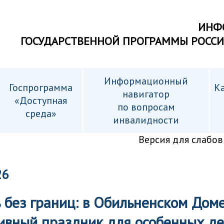
ИНФ
ГОСУДАРСТВЕННОЙ ПРОГРАММЫ РОСС
Информационный
Госпрограмма
Ка
навигатор
«Доступная
по вопросам
среда»
инвалидности
Версия для слабо
26
 без границ: в Обильненском Доме
ивный праздник для особенных д