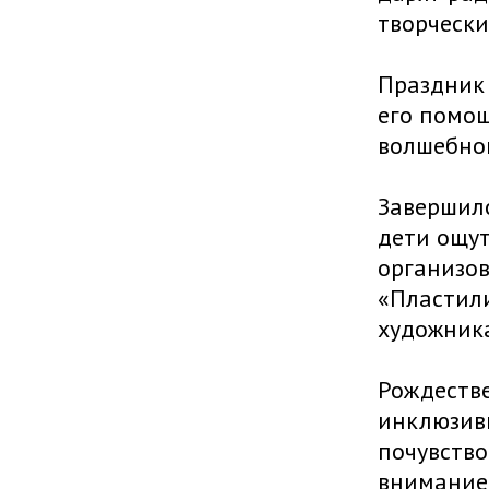
творчески
Праздник 
его помощ
волшебной
Завершило
дети ощут
организов
«Пластили
художника
Рождестве
инклюзивн
почувство
внимание 