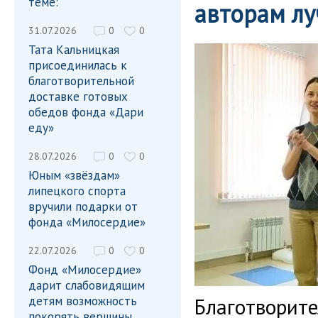
теме:
авторам л
31.07.2026
0
0
Тата Кальницкая
присоединилась к
благотворительной
доставке готовых
обедов фонда «Дари
еду»
28.07.2026
0
0
Юным «звёздам»
липецкого спорта
вручили подарки от
фонда «Милосердие»
22.07.2026
0
0
Фонд «Милосердие»
дарит слабовидящим
детям возможность
Благотворит
покорять вершины