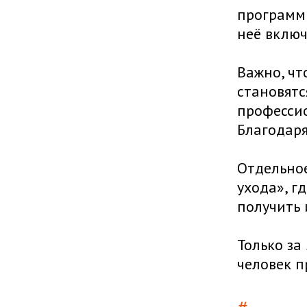
программы
неё включ
Важно, чт
становятс
професси
Благодаря
Отдельное
ухода», г
получить 
Только за
человек п