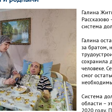
Галина Жити
Рассказово 
система до
Галина ост
за братом, 
трудоустрои
сохранила 
человеке. С
смог остать
необходимый
Система до
области – э
2020 году. 