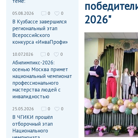
теме:
победители
05.08.2026
0
0
2026"
В Кузбассе завершился
региональный этап
Всероссийского
конкурса «ИнваПрофи»
10.07.2026
0
0
Абилимпикс-2026:
осенью Москва примет
национальный чемпионат
профессионального
мастерства людей с
инвалидностью
25.05.2026
0
0
В ЧГИКИ прошёл
отборочный этап
Национального
чемпионата