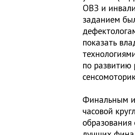
ОВЗ и инвал
заданием был
дефектолога
показать вл
технологиями
по развитию 
сенсомоторик
Финальным ис
часовой круг
образования 
лучших фина