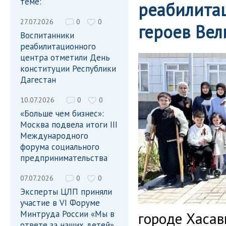
теме:
реабилита
27.07.2026
0
0
героев Ве
Воспитанники
реабилитационного
центра отметили День
конституции Республики
Дагестан
10.07.2026
0
0
«Больше чем бизнес»:
Москва подвела итоги III
Международного
форума социального
предпринимательства
07.07.2026
0
0
Эксперты ЦЛП приняли
участие в VI Форуме
Минтруда России «Мы в
городе Хасав
ответе за наших детей»