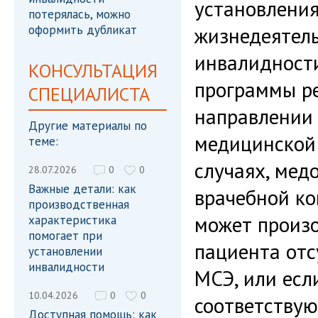
установления
потерялась, можно
оформить дубликат
жизнедеятель
инвалидност
КОНСУЛЬТАЦИЯ
программы ре
СПЕЦИАЛИСТА
направлении
Другие материалы по
медицинской 
теме:
случаях, мед
28.07.2026
0
0
Важные детали: как
врачебной ко
производственная
может произо
характеристика
помогает при
пациента отс
установлении
инвалидности
МСЭ, или есл
10.04.2026
0
0
соответствую
Доступная помощь: как