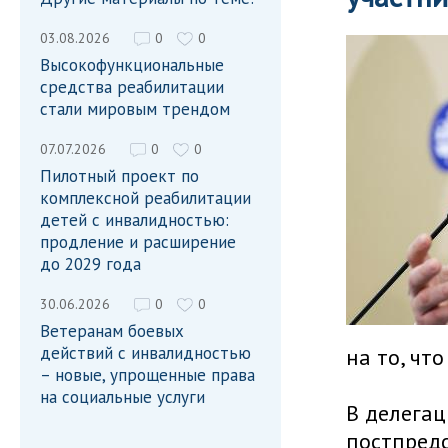
03.08.2026
0
0
Высокофункциональные
средства реабилитации
стали мировым трендом
07.07.2026
0
0
Пилотный проект по
комплексной реабилитации
детей с инвалидностью:
продление и расширение
до 2029 года
30.06.2026
0
0
Ветеранам боевых
действий с инвалидностью
на то, чт
– новые, упрощенные права
на социальные услуги
В делегац
постпредс