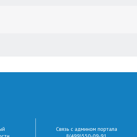
ый
Связь с админом портала
ости
8(499)550-09-91