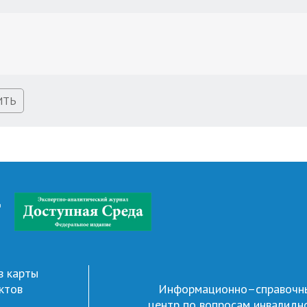
ИТЬ
д
в карты
ктов
Информационно–справочн
центр по вопросам инвалидн