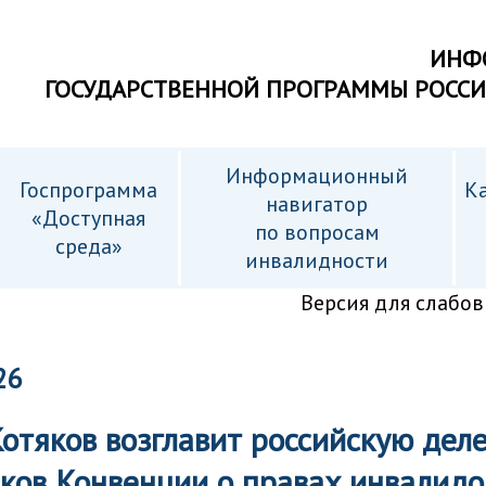
ИНФ
ГОСУДАРСТВЕННОЙ ПРОГРАММЫ РОСС
Информационный
Госпрограмма
Ка
навигатор
«Доступная
по вопросам
среда»
инвалидности
Версия для слабо
26
отяков возглавит российскую дел
ков Конвенции о правах инвалидо