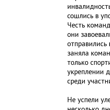
инвалидность
сошлись в уп
Честь команд
они завоевал
отправились 
заняла коман
только спорт
укреплении д
среди участн
Не успели ул
несколько дн