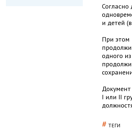
Согласно 
одновреме
и детей (
При этом 
продолжит
одного из
продолжит
сохранени
Документ 
I или II 
должностя
#
ТЕГИ