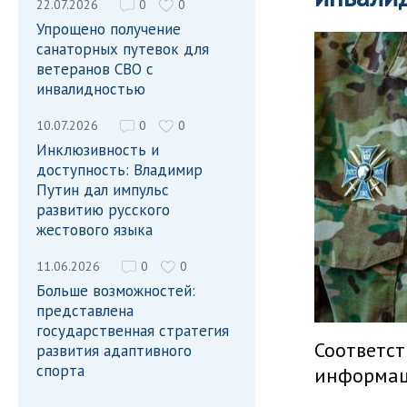
22.07.2026
0
0
Упрощено получение
санаторных путевок для
ветеранов СВО с
инвалидностью
10.07.2026
0
0
Инклюзивность и
доступность: Владимир
Путин дал импульс
развитию русского
жестового языка
11.06.2026
0
0
Больше возможностей:
представлена
государственная стратегия
Соответс
развития адаптивного
спорта
информац