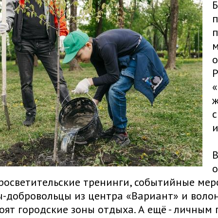
Б
п
п
м
о
Р
«
ж
с
и
В
о
росветительские тренинги, событийные меро
-добровольцы из центра «Вариант» и волон
оят городские зоны отдыха. А ещё - личным