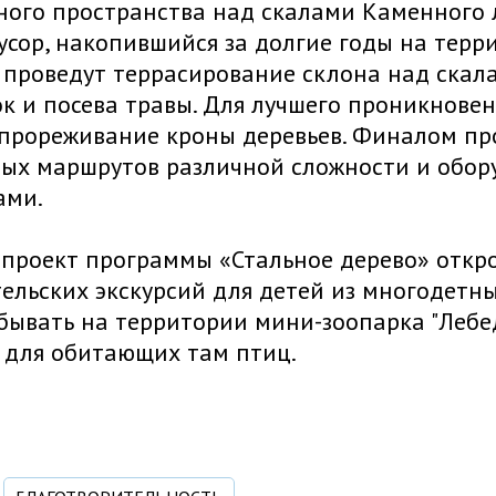
ого пространства над скалами Каменного л
усор, накопившийся за долгие годы на тер
 проведут террасирование склона над скала
к и посева травы. Для лучшего проникновен
прореживание кроны деревьев. Финалом пр
ных маршрутов различной сложности и обор
ами.
проект программы «Стальное дерево» откро
ельских экскурсий для детей из многодетны
бывать на территории мини-зоопарка "Лебед
 для обитающих там птиц.