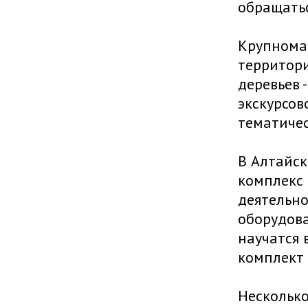
обращатьс
Крупномас
территори
деревьев 
экскурсов
тематичес
В Алтайск
комплекс 
деятельно
оборудова
научатся 
комплект 
Несколько