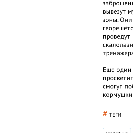
заброшенн
вывезут м
зоны. Они
георешёто
проведут 
скалолаз
тренажер
Еще один 
просветит
смогут по
кормушки
#
ТЕГИ