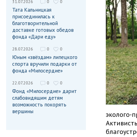
31.07.2026
0
0
Тата Кальницкая
присоединилась к
благотворительной
доставке готовых обедов
фонда «Дари еду»
28.07.2026
0
0
Юным «звёздам» липецкого
спорта вручили подарки от
фонда «Милосердие»
22.07.2026
0
0
Фонд «Милосердие» дарит
слабовидящим детям
возможность покорять
вершины
эколого-п
Активисты
благоустр